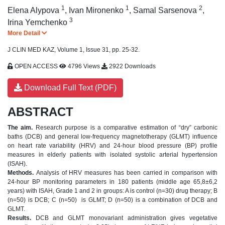
1
1
2
Elena Alypova
,
Ivan Mironenko
,
Samal Sarsenova
,
3
Irina Yemchenko
More Detail
J CLIN MED KAZ, Volume 1, Issue 31, pp. 25-32.
OPEN ACCESS
4796 Views
2922 Downloads
Download Full Text (PDF)
ABSTRACT
The aim.
Research purpose is a comparative estimation of “dry” carbonic
baths (DCB) and general low-frequency magnetotherapy (GLMT) influence
on heart rate variability (HRV) and 24-hour blood pressure (BP) profile
measures in elderly patients with isolated systolic arterial hypertension
(ISAH).
Methods.
Analysis of HRV measures has been carried in comparison with
24-hour BP monitoring parameters in 180 patients (middle age 65,8±6,2
years) with ISAH, Grade 1 and 2 in groups: A is control (n=30) drug therapy; B
(n=50) is DCB; C (n=50) is GLMT; D (n=50) is a combination of DCB and
GLMT.
Results.
DCB and GLMT monovariant administration gives vegetative