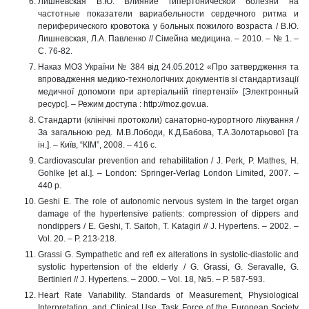
Лишневская В.Ю. Влияние гипертонической болезни на
частотные показатели вариабельности сердечного ритма и
периферического кровотока у больных пожилого возраста / В.Ю.
Лишневская, Л.А. Павленко // Сімейна медицина. – 2010. – № 1. –
С. 76-82.
Наказ МОЗ України № 384 від 24.05.2012 «Про затвердження та
впровадження медико-технологічних документів зі стандартизації
медичної допомоги при артеріальній гіпертензії» [Электронный
ресурс]. – Режим доступа : http://moz.gov.ua.
Стандарти (клінічні протоколи) санаторно-курортного лікування /
За загальною ред. М.В.Лободи, К.Д.Бабова, Т.А.Золотарьової [та
ін.]. – Київ, “КІМ”, 2008. – 416 с.
Cardiovascular prevention and rehabilitation / J. Perk, P. Mathes, H.
Gohlke [et al.]. – London: Springer-Verlag London Limited, 2007. –
440 р.
Geshi E. The role of autonomic nervous system in the target organ
damage of the hypertensive patients: compression of dippers and
nondippers / E. Geshi, Т. Saitoh, T. Katagiri // J. Hypertens. – 2002. –
Vol. 20. – P. 213-218.
Grassi G. Sympathetic and refl ex alterations in systolic-diastolic and
systolic hypertension of the elderly / G. Grassi, G. Seravalle, G.
Bertinieri // J. Hypertens. – 2000. – Vol. 18, №5. – P. 587-593.
Heart Rate Variability. Standards of Measurement, Physiological
Interpretation, and Clinical Use. Task Force of the European Society