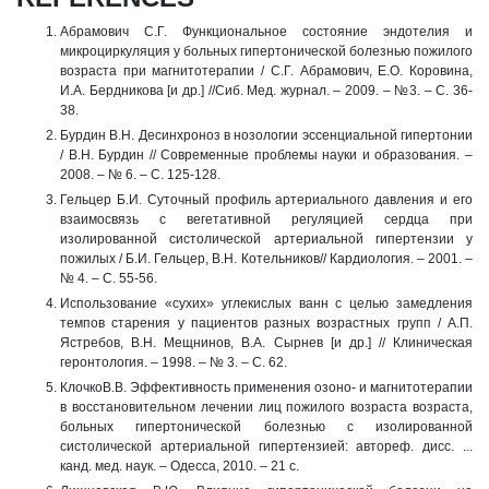
Абрамович С.Г. Функциональное состояние эндотелия и
микроциркуляция у больных гипертонической болезнью пожилого
возраста при магнитотерапии / С.Г. Абрамович, Е.О. Коровина,
И.А. Бердникова [и др.] //Сиб. Мед. журнал. – 2009. – №3. – С. 36-
38.
Бурдин В.Н. Десинхроноз в нозологии эссенциальной гипертонии
/ В.Н. Бурдин // Современные проблемы науки и образования. –
2008. – № 6. – С. 125-128.
Гельцер Б.И. Суточный профиль артериального давления и его
взаимосвязь с вегетативной регуляцией сердца при
изолированной систолической артериальной гипертензии у
пожилых / Б.И. Гельцер, В.Н. Котельников// Кардиология. – 2001. –
№ 4. – С. 55-56.
Использование «сухих» углекислых ванн с целью замедления
темпов старения у пациентов разных возрастных групп / А.П.
Ястребов, В.Н. Мещнинов, В.А. Сырнев [и др.] // Клиническая
геронтология. – 1998. – № 3. – С. 62.
КлочкоВ.В. Эффективность применения озоно- и магнитотерапии
в восстановительном лечении лиц пожилого возраста возраста,
больных гипертонической болезнью с изолированной
систолической артериальной гипертензией: автореф. дисс. ...
канд. мед. наук. – Одесса, 2010. – 21 с.