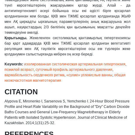
түнгі көрсеткіштерінің жақсаруымен қатар жүрді. Алай - да
антигипертензивті əсері бойынша осы екі əдісті бірге қосарлап
қолданғаннан кем болды. ҚКВ мен ТЖМЕ қосарлап қолданғанда ЖЫӨ
мен АҚ циркадты ырғағының параметрлерінің анық жақсаруына жол
ашып, науқастардың 2/3 бөлігінің қан қысымының мақсатты деңгейге
төмендеуіне əкелді.
Қорытынды.
Жекеленген систоликалық қантамырлық гипертензиясы
бар қарт адамдарда ҚКВ мен ТЖМЕ қосарлап қолданған вегетативті
регуляция мен АҚ тəуліктік көрсеткіштеріне осы ем түрлерін жеке
қолданумен салыстырғанда көбірек оң əсер береді.
Keywords:
изолированная систолическая артериальная гипертензия
,
пожилой возраст
,
суточный профиль артериального давления
,
вариабельность сердечного ритма
,
«сухие» углекислые ванны
,
общая
низкочастотная магнитотерапия
CITATION
Alypova E, Mironenko I, Sarsenova S, Yemchenko I. 24-Hour Blood Pressure
Profile and Heart Rate Variability on the Background of "Dry" Carbon Dioxide
Baths Courses and General Low-Frequency Magnetotherapy in Elderly
Patients with Isolated Systolic Hypertension. Journal of Clinical Medicine of
Kazakhstan. 2014;1(31):25-32.
REFERENCES