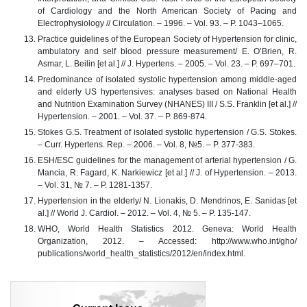
of Cardiology and the North American Society of Pacing and
Electrophysiology // Circulation. – 1996. – Vol. 93. – P. 1043–1065.
Practice guidelines of the European Society of Hypertension for clinic,
ambulatory and self blood pressure measurement/ E. O’Brien, R.
Asmar, L. Beilin [et al.] // J. Hypertens. – 2005. – Vol. 23. – Р. 697–701.
Predominance of isolated systolic hypertension among middle-aged
and elderly US hypertensives: analyses based on National Health
and Nutrition Examination Survey (NHANES) III / S.S. Franklin [et al.] //
Hypertension. – 2001. – Vol. 37. – P. 869-874.
Stokes G.S. Treatment of isolated systolic hypertension / G.S. Stokes.
– Curr. Hypertens. Rep. – 2006. – Vol. 8, №5. – P. 377-383.
ESH/ESC guidelines for the management of arterial hypertension / G.
Mancia, R. Fagard, K. Narkiewicz [et al.] // J. of Hypertension. – 2013.
– Vol. 31, № 7. – Р. 1281-1357.
Hypertension in the elderly/ N. Lionakis, D. Mendrinos, E. Sanidas [et
al.] // World J. Cardiol. – 2012. – Vol. 4, № 5. – Р. 135-147.
WHO, World Health Statistics 2012. Geneva: World Health
Organization, 2012. – Аccessed: http://www.who.int/gho/
publications/world_health_statistics/2012/en/index.html.