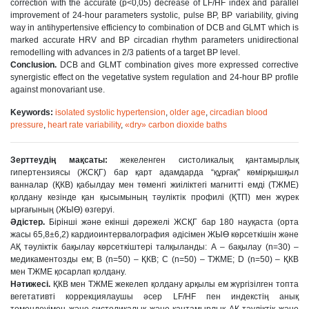
correction with the accurate (p<0,05) decrease of LF/HF index and parallel
improvement of 24-hour parameters systolic, pulse BP, BP variability, giving
way in antihypertensive efficiency to combination of DCB and GLMT which is
marked accurate HRV and BP circadian rhythm parameters unidirectional
remodelling with advances in 2/3 patients of a target BP level.
Conclusion.
DCB and GLMT combination gives more expressed corrective
synergistic effect on the vegetative system regulation and 24-hour BP profile
against monovariant use.
Keywords:
isolated systolic hypertension
,
older age
,
circadian blood
pressure
,
heart rate variability
,
«dry» carbon dioxide baths
Зерттеудің мақсаты:
жекеленген систоликалық қантамырлық
гипертензиясы (ЖСҚГ) бар қарт адамдарда “құрғақ” көмірқышқыл
ванналар (ҚКВ) қабылдау мен төменгі жиіліктегі магнитті емді (ТЖМЕ)
қолдану кезінде қан қысымының тəуліктік профилі (ҚТП) мен жүрек
ырғағының (ЖЫӨ) өзгеруі.
Əдістер.
Бірінші жəне екінші дəрежелі ЖСҚГ бар 180 науқаста (орта
жасы 65,8±6,2) кардиоинтервалография əдісімен ЖЫӨ көрсеткішін жəне
АҚ тəуліктік бақылау көрсеткіштері талқыланды: А – бақылау (n=30) –
медикаментозды ем; В (n=50) – ҚКВ; С (n=50) – ТЖМЕ; D (n=50) – ҚКВ
мен ТЖМЕ қосарлап қолдану.
Нəтижесі.
ҚКВ мен ТЖМЕ жекелеп қолдану арқылы ем жүргізілген топта
вегетативті коррекциялаушы əсер LF/HF пен индекстің анық
төмендеуімен жəне систоликалық жəне қантамырлық АҚ тəуліктік жəне