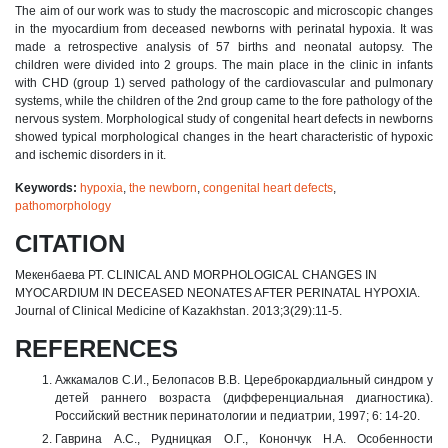
The aim of our work was to study the macroscopic and microscopic changes
in the myocardium from deceased newborns with perinatal hypoxia. It was
made a retrospective analysis of 57 births and neonatal autopsy. The
children were divided into 2 groups. The main place in the clinic in infants
with CHD (group 1) served pathology of the cardiovascular and pulmonary
systems, while the children of the 2nd group came to the fore pathology of the
nervous system. Morphological study of congenital heart defects in newborns
showed typical morphological changes in the heart characteristic of hypoxic
and ischemic disorders in it.
Keywords:
hypoxia
,
the newborn
,
congenital heart defects
,
pathomorphology
CITATION
Мекенбаева РТ. CLINICAL AND MORPHOLOGICAL CHANGES IN
MYOCARDIUM IN DECEASED NEONATES AFTER PERINATAL HYPOXIA.
Journal of Clinical Medicine of Kazakhstan. 2013;3(29):11-5.
REFERENCES
Ажкамалов С.И., Белопасов В.В. Цереброкардиальный синдром у
детей раннего возраста (дифференциальная диагностика).
Российский вестник перинатологии и педиатрии, 1997; 6: 14-20.
Гаврина А.С., Рудницкая О.Г., Конончук Н.А. Особенности