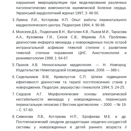
нарушения микроциркуляции при моделировании различных
патогенетических компонентов ишемической болезни сердца.
Украiнський кардiологiчний журнал 1997; 3: 48-50.
Лукина Л.И., Котлукова Н.П. Опыт работы перинатального
кардиологического центра. Педиатрия 1994; 4: 90-96.
Моисеев Д.Б., Подкопаев В.Н., Ватолин К.В., Пыков М.И., Тарасова
А.А., Кузовкова Г.И., Сизов С.В., Маркова Л.А. Проблемы
диагностики инфаркта миокарда у новорожденных после острой
интранатальной асфиксии тяжелой степени с развитием
тяжелой степени поражения ЦНС. Анестезиология и
реаниматология 1998; 1: 64-67.
Прахов А.В. Неонатальная кардиология. — Н. Новгород:
Издательство Нижегородской госмедакадемии, 2008. — 388 с.
Сидельников В.М, Кривопустов С.П. Шляхи niдвищення
ефективностi дiагностики та тepanii постгiпоксичних станiв у
новороджених. Педiатрiя, акушерство i гiнекологiя 1994; 5: 24-25.
Сидоров А.Г. Морфологические основы электрической
нестабильности миокарда у новорожденных, перенесших
перинатальную гипоксию // Вестник аритмологии. – 2000. – № 19.
– С. 57-60.
Симонова Л.В., Котлукова Н.П., Ерофеева М.Е. и др.
Постгипоксический синдром дезадаптации сердечно-сосудистой
системы у новорожденных и детей раннего возраста //