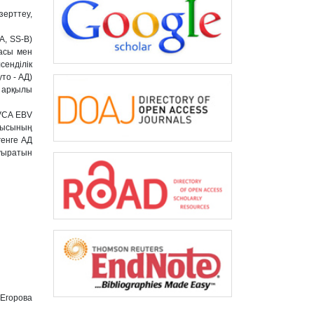
ерттеу,
A, SS-B)
асы мен
енділік
то - АД)
у арқылы
 VCA EBV
уысының
енге АД
уыратын
 Егорова