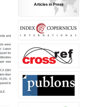
Articles in Press
ivity and
rols were
ic Lupus
lyzed for
tibodies
rape was
-VCA EBV
tein-Barr
0,05). A
mpared to
 SLE.