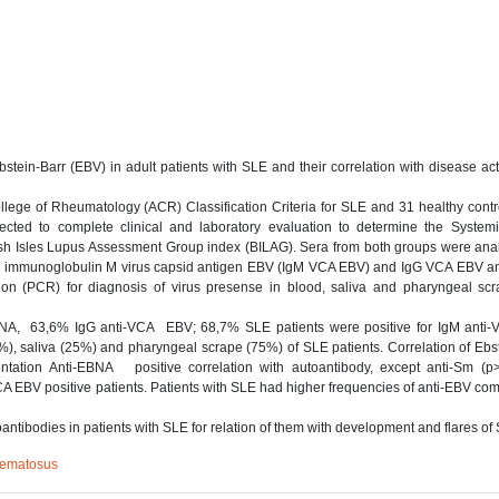
bstein-Barr (EBV) in adult patients with SLE and their correlation with disease act
llege of Rheumatology (ACR) Classification Criteria for SLE and 31 healthy cont
bjected to complete clinical and laboratory evaluation to determine the System
ish Isles Lupus Assessment Group index (BILAG). Sera from both groups were ana
, immunoglobulin M virus capsid antigen EBV (IgM VCA EBV) and IgG VCA EBV an
tion (PCR) for diagnosis of virus presense in blood, saliva and pharyngeal sc
EBNA, 63,6% IgG anti-VCA EBV; 68,7% SLE patients were positive for IgM anti
, saliva (25%) and pharyngeal scrape (75%) of SLE patients. Correlation of Ebs
ntation Anti-EBNA positive correlation with аutoantibody, except anti-Sm (р>
-VCA EBV positive patients. Patients with SLE had higher frequencies of anti-EBV co
oantibodies in patients with SLE for relation of them with development and flares of
hematosus