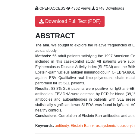
OPEN ACCESS
4362 Views
2748 Downloads
Download Full Text (PDF)
ABSTRACT
The aim
. We sought to explore the relative frequencies of E
autoantibody.
Methods:
56 adult patients satisfying the 1997 American Co
included in this case-control study. All patients were su
Erythematosus Disease Activity Index (SLEDAI) and the Brit
Ebstein-Barr nucleus antigen immunoglobulin G (EBNA IgG)
against EBV. Qualitative real time polymerase chain reac
performed for 35 SLE patients.
Results:
83.8% SLE patients were positive for IgG anti-
antibodies. EBV DNA were detected by PCR for blood (39,1%)
antibodies and autoantibodies in patients with SLE prese
statistically significant lower SLEDAI was found in IgG anti
healthy controls.
Conclusions
: Correlation of Ebstein-Barr antibodies and aut
Keywords:
antibody
,
Ebstein-Barr virus
,
systemic lupus eryt