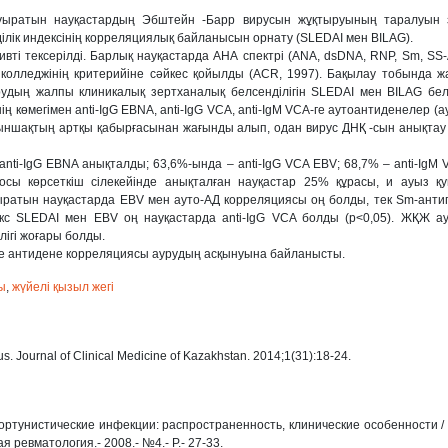
ыратын науқастардың Эбштейн -Барр вирусын жұқтыруының таралуын з
лік индексінің корреляциялық байланысын орнату (SLEDAI мен BILAG).
ті тексерілді. Барлық науқастарда АНА спектрі (ANA, dsDNA, RNP, Sm, SS-
олледжінің критерийіне сəйкес қойылды (АСR, 1997). Бақылау тобында ж
дың жалпы клиникалық зертханалық белсенділігін SLEDAI мен BILAG белс
 көмегімен anti-IgG EBNA, anti-IgG VCA, anti-IgM VCA-ге аутоантиденелер (ау
қыншақтың артқы қабырғасынан жағынды алып, одан вирус ДНҚ -сын анықта
i-IgG EBNA анықталды; 63,6%-ында – anti-IgG VCA EBV; 68,7% – anti-IgM
осы көрсеткіш сілекейінде анықталған науқастар 25% құрасы, и ауыз қ
атын науқастарда EBV мен ауто-АД корреляциясы оң болды, тек Sm-антиг
екс SLEDAI мен EBV оң науқастарда anti-IgG VCA болды (р<0,05). ЖҚЖ а
лігі жоғары болды.
е антидене корреляциясы аурудың асқынуына байланысты.
ы
,
жүйелі қызыл жегі
us. Journal of Clinical Medicine of Kazakhstan. 2014;1(31):18-24.
портунистические инфекции: распространенность, клинические особенности /
ая ревматология.- 2008.- №4.- Р.- 27-33.