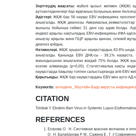
Зерттеудің мақсаты:
жүйелі қызыл жегімен (ЖҚЖ) ау
аутоантиденелері бар жұқпаның болуының жəне белсенді
Əдістері:
ЖҚЖ бар 56 науқас ЕBV инфекцияға проспектив
анықталды. ЖҚЖ диагнозы Америкалық ревматологтар к
жынысы бойынша сəйкес 31 дені сау адам болды. Ауру
индексі арқылы нақтыладық. ЕВV-инфекцияны ИФА əдісінің
анықтау арқылы жəне ПЦР арқылы қаннан, сілекей жұт
диагноз қойдық.
Нəтижелері.
ЖҚЖ ауыратын науқастардың 83.8%-ында ant
анықталды. Қанында EBV ДНҚ-сы - 39,1% науқаста, 
жағындысынан анықталған жағдай 75% болды. ЖҚЖ ауыр
есепке алмағанда (р>0,05). Статистикалық нақты инд
науқастарда бақылау топпен салыстырғанда anti-EBV жиі
Қорытынды:
ЖҚЖ бар науқастардағы EBV мен ауто-АД-г
Keywords:
антидене
,
Эбштейн-Барр вирусты инфекцияс
CITATION
Tolstiak Y. Ebstein-Barr Virus in Systemic Lupus Erythematos
REFERENCES
Егорова О . Н. Системная красная волчанка и оп
О . Н. Балабанова Р. М., Сажина Е . Г. // Современн