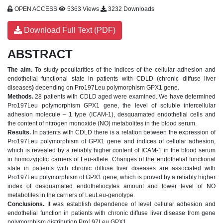
OPEN ACCESS
5363 Views
3232 Downloads
Download Full Text (PDF)
ABSTRACT
The aim.
To study peculiarities of the indices of the cellular adhesion and
endothelial functional state in patients with CDLD (chronic diffuse liver
diseases
)
depending on Pro197Leu polymorphism GPX1 gene.
Methods.
28 patients with CDLD aged were examined. We have determined
Pro197Leu polymorphism GPX1 gene, the level of soluble intercellular
adhesion molecule – 1 type (ICAM-1), desquamated endothelial cells and
the content of nitrogen monoxide (NO) metabolites in the blood serum.
Results.
In patients with CDLD there is a relation between the expression of
Pro197Leu polymorphism of GPX1 gene and indices of cellular adhesion,
which is revealed by a reliably higher content of ICAM-1 in the blood serum
in homozygotic carriers of Leu-allele. Changes of the endothelial functional
state in patients with chronic diffuse liver diseases are associated with
Pro197Leu polymorphism of GPX1 gene, which is proved by a reliably higher
index of desquamated endotheliocytes amount and lower level of NO
metabolites in the carriers of LeuLeu-genotype.
Conclusions.
It was еstablish dependence of level cellular adhesion and
endothelial function in patients with chronic diffuse liver disease from gene
polymorphism distribution Pro197Leu GPX1.