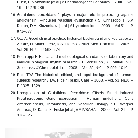
Huen, P. Manzanillo [et al.] // Pharmacogenet Genomics. – 2006 – Vol.
16. – Р. 279-286.
Gluathione peroxidase-1 plays a major role in protecting against
angiotensin II–induced vascular dysfunction / S. Chrissobolis, S.P.
Didion, D.A. Kinzenbaw [et al.] // Hypertension. – 2008. - Vol.51. – Р.
872–877
Otte A. Good clinical practice: historical background and key aspects /
A. Otte, H. Maier–Lenz, R.A. Dierckx // Nucl. Med. Commun. – 2005. –
Vol. 26, №7. – P. 563–574.
Portaluppi F. Ethical and methodological standards for laboratory and
medical biological rhythm research / F. Portaluppi, Y. Touitou, M.H.
Smolensky // Chronobiol. Int. – 2008. – Vol. 25, №6. – P. 999–1016.
Rice T.W. The historical, ethical, and legal background of human–
subjects research / T.W. Rice // Respir. Care. – 2008. – Vol. 53, №10. –
P. 1325–1329.
Upregulation of Glutathione Peroxidase Offsets Stretch-Induced
Proatherogenic Gene Expression in Human Endothelial Cells
Arteriosclerosis, Thrombosis, and Vascular Biology / H. Wagner
Andreas, O. Kautz, K. Fricke [et al.] // ATVBAHA. – 2009 – Vol. 21. – Р.
316- 325