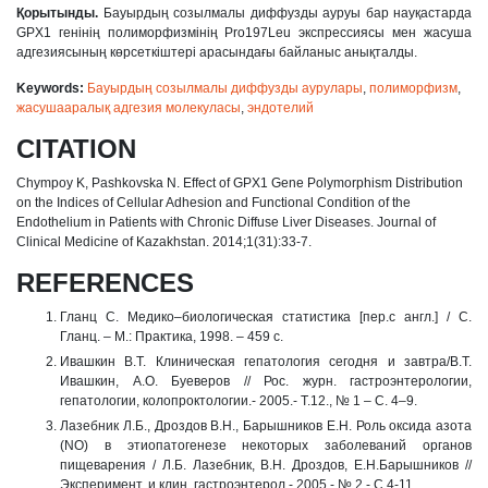
Қорытынды.
Бауырдың созылмалы диффузды ауруы бар науқастарда
GPX1 генінің полиморфизмінің Pro197Leu экспрессиясы мен жасуша
адгезиясының көрсеткіштері арасындағы байланыс анықталды.
Keywords:
Бауырдың созылмалы диффузды аурулары
,
полиморфизм
,
жасушааралық адгезия молекуласы
,
эндотелий
CITATION
Chympoy K, Pashkovska N. Effect of GPX1 Gene Polymorphism Distribution
on the Indices of Cellular Adhesion and Functional Condition of the
Endothelium in Patients with Chronic Diffuse Liver Diseases. Journal of
Clinical Medicine of Kazakhstan. 2014;1(31):33-7.
REFERENCES
Гланц С. Медико–биологическая статистика [пер.с англ.] / С.
Гланц. – М.: Практика, 1998. – 459 с.
Ивашкин В.Т. Клиническая гепатология сегодня и завтра/В.Т.
Ивашкин, А.О. Буеверов // Рос. журн. гастроэнтерологии,
гепатологии, колопроктологии.- 2005.- Т.12., № 1 – С. 4–9.
Лазебник Л.Б., Дроздов В.Н., Барышников Е.Н. Роль оксида азота
(NO) в этиопатогенезе некоторых заболеваний органов
пищеварения / Л.Б. Лазебник, В.Н. Дроздов, Е.Н.Барышников //
Эксперимент. и клин. гастроэнтерол.- 2005.- № 2.- С.4-11.