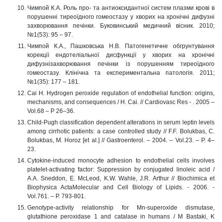
Чимпой К.А. Роль про- та антиоксидантної систем плазми крові в
порушенні тиреоїдного гомеостазу у хворих на хронічні дифузні
захворювання печінки. Буковинський медичний вісник. 2010;
№1(53): 95 – 97.
Чимпой К.А., Пашковська Н.В. Патогенетичне обгрунтування
корекції ендотеліальної дисфункції у хворих на хронічні
дифузнізахворювання печінки із порушенням тиреоїдного
гомеостазу. Клінічна та експериментальна патологія. 2011;
№1(35): 177 – 181.
Cai H. Hydrogen peroxide regulation of endothelial function: origins,
mechanisms, and consequences / H. Cai. // Cardiovasc Res - . 2005 –
Vol.68 – P 26–36.
Child-Pugh classification dependent alterations in serum leptin levels
among cirrhotic patients: a case controlled study // F.F. Bolukbas, C.
Bolukbas, M. Horoz [et al.] // Gastroenterol. – 2004. – Vol.23. – Р. 4–
23.
Cytokine-induced monocyte adhesion to endothelial cells involves
platelet-activating factor: Suppression by conjugated linoleic acid /
A.A. Sneddon, E. McLeod, K.W. Wahle, J.R. Arthur // Biochimica et
Biophysica ActaMolecular and Cell Biology of Lipids. - 2006. -
Vol.761. – Р. 793-801.
Genotype-activity relationship for Mn-superoxide dismutase,
glutathione peroxidase 1 and catalase in humans / M Bastaki, K