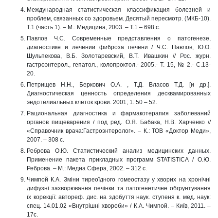
Международная статистическая классификация болезней и
проблем, связанных со здоровьем. Десятый пересмотр. (МКБ-10).
Т.1 (часть 1). – М.: Медицина, 2003. – Т.1 – 698 с.
Павлов Ч.С. Современные представления о патогенезе,
диагностике и лечении фиброза печени / Ч.С. Павлов, Ю.О.
Шульпекова, В.Б. Золотаревский, В.Т. Ивашкин // Рос. журн.
гастроэнтерол., гепатол., колопроктол.- 2005.- Т. 15, № 2.- С.13-
20.
Петрищев Н.Н., Беркович О.А. , Т.Д. Власов Т.Д. [и др.].
Диагностическая ценность определения десквамированных
эндотелиальных клеток крови. 2001; 1: 50 – 52.
Рациональная диагностика и фармакотерапия заболеваний
органов пищеварения / под ред. О.Я. Бабака, Н.В. Харченко //
«Справочник врача:Гастроэнтеролог». – К.: ТОВ «Доктор Меди»,
2007. – 308 с.
Реброва О.Ю. Статистический анализ медицинских данных.
Применение пакета прикладных программ STATISTICA / О.Ю.
Реброва. – М.: Медиа Сфера, 2002. – 312 c.
Чимпой К.А. Зміни тиреоїдного гомеостазу у хворих на хронічні
дифузні захворювання печінки та патогенетичне обгрунтування
їх корекції: автореф. дис. на здобуття наук. ступеня к. мед. наук:
спец. 14.01.02 «Внутрішні хвороби» / К.А. Чимпой. – Київ, 2011. –
17с.