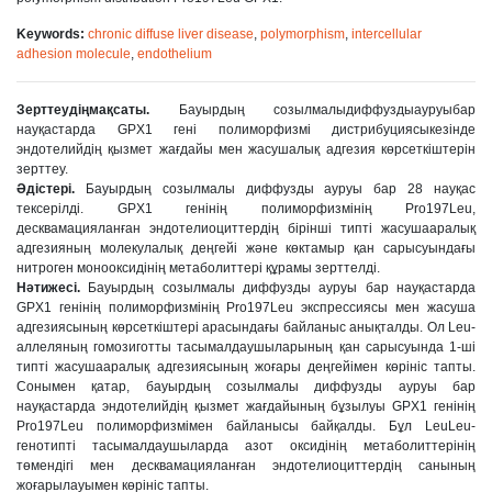
Keywords:
chronic diffuse liver disease
,
polymorphism
,
intercellular
adhesion molecule
,
endothelium
Зерттеудіңмақсаты.
Бауырдың созылмалыдиффуздыауруыбар
науқастарда GPX1 гені полиморфизмі дистрибуциясыкезінде
эндотелийдің қызмет жағдайы мен жасушалық адгезия көрсеткіштерін
зерттеу.
Əдістері.
Бауырдың созылмалы диффузды ауруы бар 28 науқас
тексерілді. GPX1 генінің полиморфизмінің Pro197Leu,
десквамацияланған эндотелиоциттердің бірінші типті жасушааралық
адгезияның молекулалық деңгейі жəне көктамыр қан сарысуындағы
нитроген монооксидінің метаболиттері құрамы зерттелді.
Нəтижесі.
Бауырдың созылмалы диффузды ауруы бар науқастарда
GPX1 генінің полиморфизмінің Pro197Leu экспрессиясы мен жасуша
адгезиясының көрсеткіштері арасындағы байланыс анықталды. Ол Leu-
аллеляның гомозиготты тасымалдаушыларының қан сарысуында 1-ші
типті жасушааралық адгезиясының жоғары деңгейімен көрініс тапты.
Сонымен қатар, бауырдың созылмалы диффузды ауруы бар
науқастарда эндотелийдің қызмет жағдайының бұзылуы GPX1 генінің
Pro197Leu полиморфизмімен байланысы байқалды. Бұл LeuLeu-
генотипті тасымалдаушыларда азот оксидінің метаболиттерінің
төмендігі мен десквамацияланған эндотелиоциттердің санының
жоғарылауымен көрініс тапты.