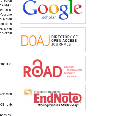
ерттеген
жазылды.
алада β-
>A) жəне
Табылған
ен қоса
ға алған
гистрін
30):21-8.
r Rev Med
 Clin Lab
possible