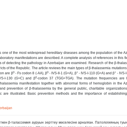
h is one of the most widespread hereditary diseases among the population of the A
boratory manifestations are described. A complete analysis of references in this fi
of detecting the pathology in Azerbaijan are examined. Research of the β-thala
ricts of the Republic. The article reviews the main types of β-thalassemia mutations
0
0
+
+
ion are β
- Fs codon 8 (-AA), β
- IVS-II-1 (G>A), β
- IVS-I-110 (G>A) and β
- IVS-
0
IVS-I-130 (G>C) and β
-codon 37 (TGG>TGA). The mutation frequencies are l
f β-thalassemia manifestation together with abnormal forms of hemoglobin in the A
and prevention of β-thalassemia by the general public, charitable organizations
are illustrated. Basic prevention methods and the importance of establishing
erbaijan
іткен β-талассемия ауруын зерттеу мəселесіне арналған. Патологияның ту