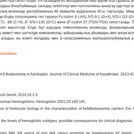
ріністері сипатталды. ХХ ғасырдың 60 жылдарынан бері қарай осы сұрақты з
рудың Əзербайжанда туындау себептері мен патологияны анықтау əдістері 
рлық кезеңінде республиканың 66 əкімшілік ауданының 40-ы тартылды. Мақ
біздің популяцияға тəн түрлері Fs codon 8 (-AA), IVS-II-1 (G>A), IVS-I-110 (G
+
0
T), -88 (C>A), β
-IVS-I-130 (G>C) жəне β
-codon 37 (TGG>TGA) сипатталды. 
ігі көрсетілді. Елде бұл аурудың гемоглобиннің аномалды формаларынм
ың үкіметі мен шетелдік компаниялар, қайырымдылық ұйымдары мен қоғам қол
 алудың ең өзекті жолдары мен β-талассемияның жалпыреспубликалық ре
ербайжан
of β-thalassemia in Azerbaijan. Journal of Clinical Medicine of Kazakhstan. 2013;4(
 Hum Genet. 2010;16:1-5.
Abnormal Hermoglobins. Hemoglobin 2001;25:169-181.
nce of molecular biology in the characterization of betathalassemia carriers. Eu
 the levels of hemoglobin subtypes: possible consequences for clinical diagnosis.
jsen MM. Infl uence of iron defi ciency anaemia on haemoglobin A2 levels: 