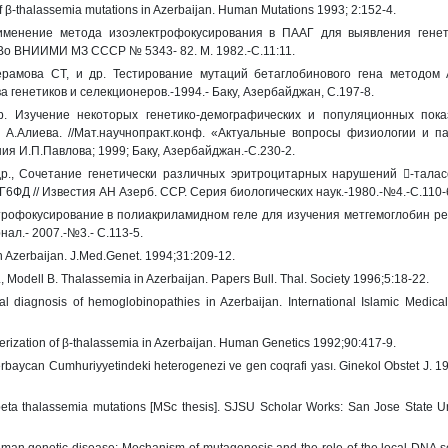
 of β-thalassemia mutations in Azerbaijan. Human Mutations 1993; 2:152-4.
именение метода изоэлектрофокусирования в ПААГ для выявления генет
 Во ВНИИМИ МЗ СССР № 5343- 82. М. 1982.-С.11:11.
рамова СТ, и др. Тестирование мутаций бетаглобинового гена методом 
генетиков и селекционеров.-1994.- Баку, Азербайджан, С.197-8.
. Изучение некоторых генетико-демографических и популяционных пока
 А.Алиева. //Мат.научнопракт.конф. «Актуальные вопросы физиологии и п
я И.П.Павлова; 1999; Баку, Азербайджан.-С.230-2.
р., Сочетание генетически различных эритроцитарных нарушений -талас
ФД // Известия АН Азерб. ССР. Серия биологических наук.-1980.-№4.-С.110-
трофокусирование в полиакриламидном геле для изучения метгемоглобин р
ал.- 2007.-№3.- С.113-5.
n Azerbaijan. J.Med.Genet. 1994;31:209-12.
, Modell B. Thalassemia in Azerbaijan. Papers Bull. Thal. Society 1996;5:18-22.
l diagnosis of hemoglobinopathies in Azerbaijan. International Islamic Medical
cterization of β-thalassemia in Azerbaijan. Human Genetics 1992;90:417-9.
rbaycan Сumhuriyyetindeki heterogenezi vе gen coqrafi yası. Ginekol Obstet J. 1
eta thalassemia mutations [MSc thesis]. SJSU Scholar Works: San Jose State Uni