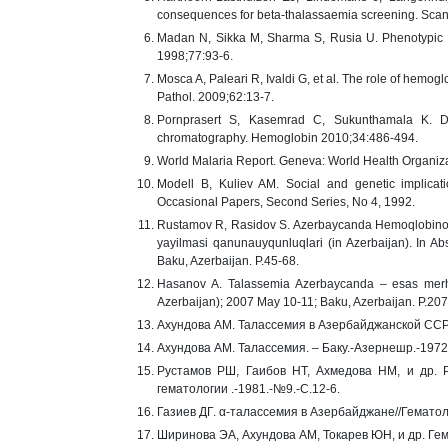
consequences for beta-thalassaemia screening. Scand
Madan N, Sikka M, Sharma S, Rusia U. Phenotypic ex
1998;77:93-6.
Mosca A, Paleari R, Ivaldi G, et al. The role of hemog
Pathol. 2009;62:13-7.
Pornprasert S, Kasemrad C, Sukunthamala K. Di
chromatography. Hemoglobin 2010;34:486-494.
World Malaria Report. Geneva: World Health Organiza
Modell B, Kuliev AM. Social and genetic implicat
Occasional Papers, Second Series, No 4, 1992.
Rustamov R, Rasidov S. Azerbaycanda Hemoqlobinopati
yayilmasi qanunauyqunluqlari (in Azerbaijan). In Ab
Baku, Azerbaijan. P.45-68.
Hasanov A. Talassemia Azerbaycanda – esas merhele
Azerbaijan); 2007 May 10-11; Baku, Azerbaijan. P.207
Ахундова АМ. Талассемия в Азербайджанской ССР 
Ахундова АМ. Талассемия. – Баку.-Азернешр.-1972
Рустамов РШ, Гаибов НТ, Ахмедова НМ, и др. 
гематологии .-1981.-№9.-С.12-6.
Газиев ДГ. α-талассемия в Азербайджане//Гематол
Ширинова ЭА, Ахундова АМ, Токарев ЮН, и др. Гем