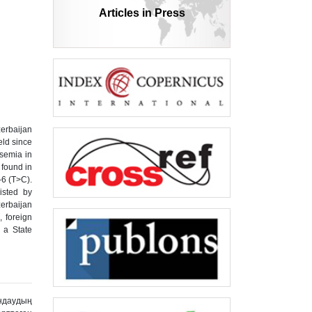
Articles in Press
zerbaijan
eld since
ssemia in
 found in
I-6 (T>C).
isted by
zerbaijan
, foreign
 a State
ындаудың