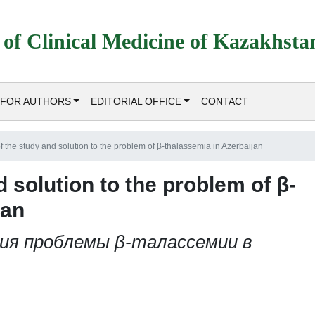
 of Clinical Medicine of Kazakhsta
FOR AUTHORS
EDITORIAL OFFICE
CONTACT
of the study and solution to the problem of β-thalassemia in Azerbaijan
d solution to the problem of β-
jan
ния проблемы β-талассемии в