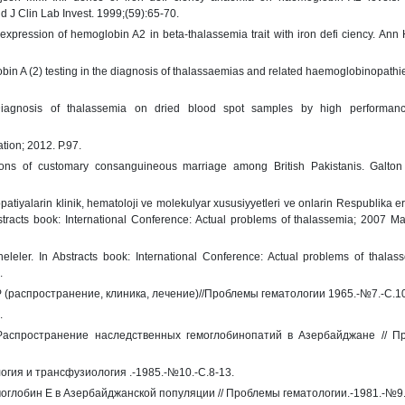
 J Clin Lab Invest. 1999;(59):65-70.
pression of hemoglobin A2 in beta-thalassemia trait with iron defi ciency. Ann
lobin A (2) testing in the diagnosis of thalassaemias and related haemoglobinopathie
agnosis of thalassemia on dried blood spot samples by high performanc
tion; 2012. P.97.
ions of customary consanguineous marriage among British Pakistanis. Galton I
yalarin klinik, hematoloji ve molekulyar xususiyyetleri ve onlarin Respublika e
stracts book: International Conference: Actual problems of thalassemia; 2007 M
ler. In Abstracts book: International Conference: Actual problems of thalass
.
(распространение, клиника, лечение)//Проблемы гематологии 1965.-№7.-С.10
.
Распространение наследственных гемоглобинопатий в Азербайджане // П
огия и трансфузиология .-1985.-№10.-С.8-13.
оглобин Е в Азербайджанской популяции // Проблемы гематологии.-1981.-№9.