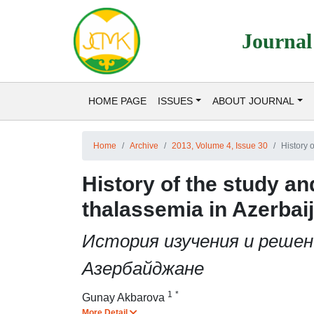
Journal
HOME PAGE
ISSUES
ABOUT JOURNAL
Home
Archive
2013, Volume 4, Issue 30
History 
History of the study an
thalassemia in Azerbai
История изучения и реше
Азербайджане
1
*
Gunay Akbarova
More Detail