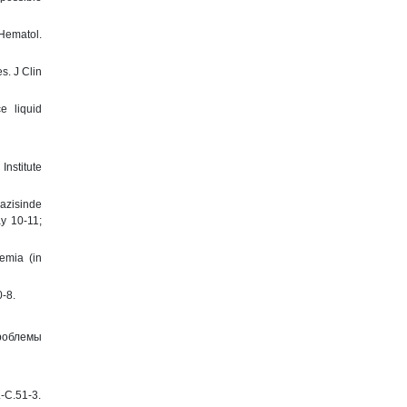
 Hematol.
s. J Clin
e liquid
nstitute
razisinde
ay 10-11;
emia (in
-8.
роблемы
-С.51-3.