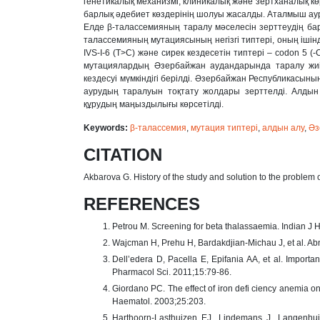
генетикалық механизмі, клиникалық жəне зертханалық кө
барлық əдебиет көздерінің шолуы жасалды. Аталмыш ау
Елде β-талассемияның таралу мəселесін зерттеудің ба
талассемияның мутациясының негізгі типтері, оның ішінде 
IVS-I-6 (T>C) жəне сирек кездесетін типтері – codon 5 (-C
мутациялардың Əзербайжан аудандарында таралу жиіл
кездесуі мүмкіндігі берілді. Əзербайжан Республикасын
аурудың таралуын тоқтату жолдары зерттелді. Алдын
құрудың маңыздылығы көрсетілді.
Keywords:
β-талассемия
,
мутация типтері
,
алдын алу
,
Əз
CITATION
Akbarova G. History of the study and solution to the problem 
REFERENCES
Petrou M. Screening for beta thalassaemia. Indian J
Wajcman H, Prehu H, Bardakdjian-Michau J, et al. 
Dell’edera D, Pacella E, Epifania AA, et al. Importa
Pharmacol Sci. 2011;15:79-86.
Giordano PC. The effect of iron defi ciency anemia on
Haematol. 2003;25:203.
Harthoorn-Lasthuizen EJ, Lindemans J, Langenhui