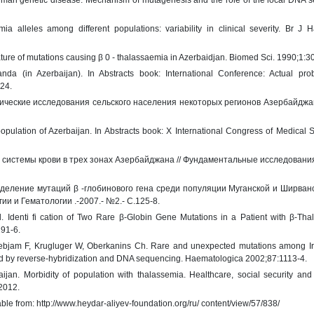
man genetic disease: Mechanism of mutagenesis and the role of the local DNA 
alleles among different populations: variability in clinical severity. Br J H
ature of mutations causing β 0 - thalassaemia in Azerbaidjan. Biomed Sci. 1990;1:3
 (in Azerbaijan). In Abstracts book: International Conference: Actual pro
-24.
ические исследования сельского населения некоторых регионов Азербайджан
opulation of Azerbaijan. In Abstracts book: X International Congress of Medical 
 системы крови в трех зонах Азербайджана // Фундаментальные исследования
еделение мутаций β -глобинового гена среди популяции Муганской и Ширван
и и Гематологии .-2007.- №2.- С.125-8.
Identi fi cation of Two Rare β-Globin Gene Mutations in a Patient with β-Tha
291-6.
ebjam F, Krugluger W, Oberkanins Ch. Rare and unexpected mutations among Ir
ed by reverse-hybridization and DNA sequencing. Haematologica 2002;87:1113-4.
baijan. Morbidity of population with thalassemia. Healthcare, social security an
:2012.
le from: http://www.heydar-aliyev-foundation.org/ru/ content/view/57/838/