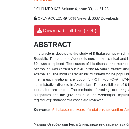
J CLIN MED KAZ, Volume 4, Issue 30, pp. 21-28.
OPEN ACCESS
5098 Views
3637 Downloads
Download Full Text (PDF)
ABSTRACT
This article is devoted to the study of β-thalassemia, whic
Republic. The pathology's genetic mechanism, clinical and la
60s was completed. The causes of this disease and methods 
Azerbaijan was carried out in 40 of the 66 administrative dist
Azerbaijan. The most characteristic mutations for the populat
+
The rarest mutations are codon 5 (-CT), -88 (C>A), β
-
administrative districts in Azerbaijan. The possibilities o
population are traced. The methods of treating, exploring 
companies and the government of the Azerbaijan Republic 
register of β-thalassemia cases are reviewed.
Keywords:
β-thalassemia
,
types of mutations
,
prevention
,
Az
Мақала Əзербайжан Республикасында кең тараған туа б