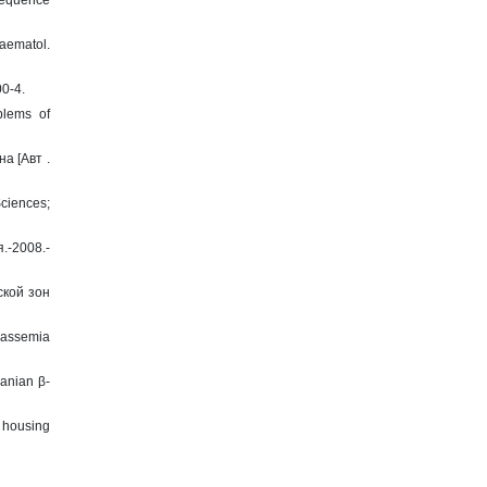
sequence
aematol.
00-4.
blems of
а [Авт .
Sciences;
.-2008.-
ской зон
lassemia
anian β-
d housing