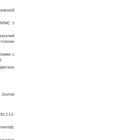
ической
АРМС //
зателей
атологии
семии с
6.
едуктазы
 Journal
992;2:12-
versity;