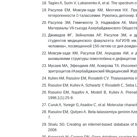
Tagiev A, Surin V, Lukianenko A, et al. The spectrum
Расулов ЕМ, Мовсум-заде КМ, Мехтиев НХ. Пр
гетерогенности -талассемии. Рукопись депонир.
Расулов ЭМ, Гямичиоглу Э, Наджафов АК, Маге
Материалы VII съезда Азербайджанского Общества 
Джавадов ФГ, Зейналова АР, Расулов ЭМ, и др
студентов медицинского факультета АзГИУВ им.
человека», посвященной 150-летию со дня рождени
Мовсум-заде КМ, Расулов ЕМ, Ахундова АМ, и д
аномалиями структуры гемоглобина и дефицитом Г6
Мусаев МА, Эфендиев АМ, Аскерова ТА. Изоэлек
эритроцитов //Азербайджанский Медицинский Журн
Кuliev AM, Rasulov EM, Rosatelli CV. Thalassaemia i
Rasulov EM, Kuliev A, Schwartz Y, Rosatelli C, Seba L
Rasulov EM, Najafov A, Modell B, Kuliev A. Prenata
1996;1(1):25-8.
Curuk A, Yuregir G, Asadov C, et al. Molecular chara
Rаsulov EM, Quliyev A. Beta-talassemiya geninin Aze
7.
Shalu SG. Creating an internet-based database of b
2008.