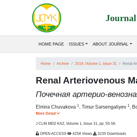
Journal
HOME PAGE
ISSUES
ABOUT JOURNAL
Home
Archive
2014, Volume 1, Issue 31
Renal Ar
Renal Arteriovenous M
Почечная артерио-венозн
1
1
Elmira Chuvakova
,
Timur Sarsengaliyev
,
Bo
More Detail
J CLIN MED KAZ, Volume 1, Issue 31, pp. 55-56.
OPEN ACCESS
4258 Views
3235 Downloads