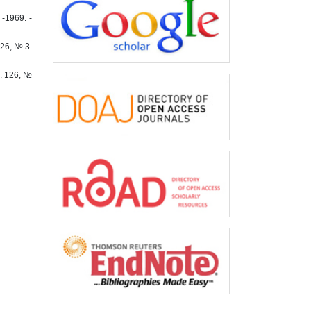
 -1969. -
 26, № 3.
T. 126, №