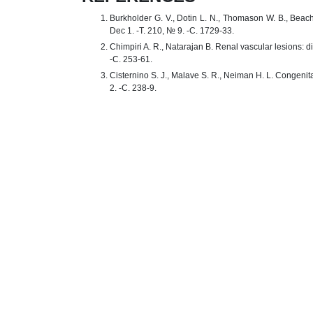
Burkholder G. V., Dotin L. N., Thomason W. B., Beac
Dec 1. -T. 210, № 9. -C. 1729-33.
Chimpiri A. R., Natarajan B. Renal vascular lesions: 
-C. 253-61.
Cisternino S. J., Malave S. R., Neiman H. L. Congenita
2. -C. 238-9.