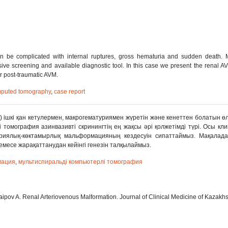
 be complicated with internal ruptures, gross hematuria and sudden death. Mu
ive screening and available diagnostic tool. In this case we present the renal A
r post-traumatic AVM.
omputed tomography
,
case report
ішкі қан кетулермен, макрогематуриямен жүретін жəне кенеттен болатын өл
і томография азинвазивті скринингтің ең жақсы əрі қолжетімді түрі. Осы кл
ериялық-көктамырлық мальформацияның кездесуін сипаттаймыз. Мақалада
месе жарақаттанудан кейінгі генезін талқылаймыз.
мация
,
мультиспиральді компьютерлі томография
pov A. Renal Arteriovenous Malformation. Journal of Clinical Medicine of Kazakhs