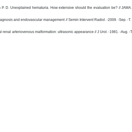
h P. D. Unexplained hematuria. How extensive should the evaluation be? // JAMA.
diagnosis and endovascular management // Semin Intervent Radiol. -2009. -Sep. -T.
l renal arteriovenous malformation: ultrasonic appearance // J Urol. -1981. -Aug. -