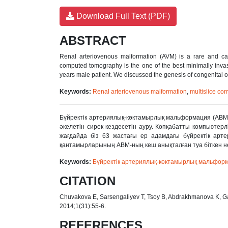
Download Full Text (PDF)
ABSTRACT
Renal arteriovenous malformation (AVM) is a rare and can
computed tomography is the one of the best minimally invas
years male patient. We discussed the genesis of congenital o
Keywords:
Renal arteriovenous malformation
,
multislice c
Бүйректік артериялық-көктамырлық мальформация (АВМ) 
əкелетін сирек кездесетін ауру. Көпқабатты компьютерл
жағдайда біз 63 жастағы ер адамдағы бүйректік арт
қантамырларының АВМ-ның кеш анықталған туа біткен не
Keywords:
Бүйректік артериялық-көктамырлық мальфор
CITATION
Chuvakova E, Sarsengaliyev T, Tsoy B, Abdrakhmanova K, Gai
2014;1(31):55-6.
REFERENCES