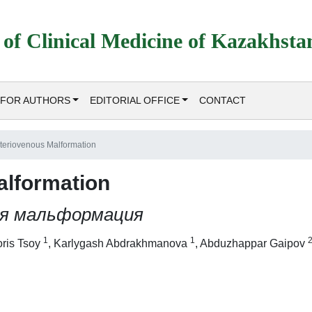
 of Clinical Medicine of Kazakhsta
FOR AUTHORS
EDITORIAL OFFICE
CONTACT
teriovenous Malformation
alformation
ая мальформация
1
1
ris Tsoy
,
Karlygash Abdrakhmanova
,
Abduzhappar Gaipov