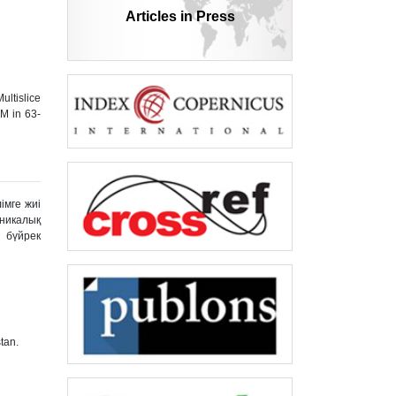
Articles in Press
ltislice
VM in 63-
імге жиі
иникалық
 бүйрек
tan.