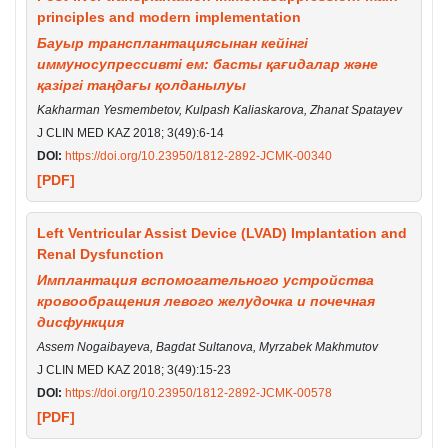
principles and modern implementation
Бауыр трансплантациясынан кейінгі
иммуносупрессивті ем: басты қағидалар және
қазіргі таңдағы қолданылуы
Kakharman Yesmembetov, Kulpash Kaliaskarova, Zhanat Spatayev
J CLIN MED KAZ 2018; 3(49):6-14
DOI:
https://doi.org/10.23950/1812-2892-JCMK-00340
[PDF]
Left Ventricular Assist Device (LVAD) Implantation and
Renal Dysfunction
Имплантация вспомогательного устройства
кровообращения левого желудочка и почечная
дисфункция
Assem Nogaibayeva, Bagdat Sultanova, Myrzabek Makhmutov
J CLIN MED KAZ 2018; 3(49):15-23
DOI:
https://doi.org/10.23950/1812-2892-JCMK-00578
[PDF]