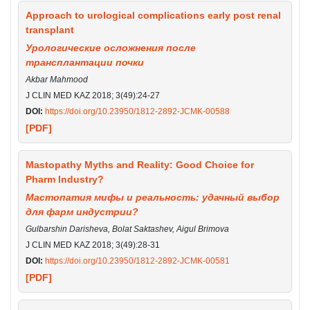
Approach to urological complications early post renal
transplant
Урологические осложнения после
трансплантации почки
Akbar Mahmood
J CLIN MED KAZ 2018; 3(49):24-27
DOI:
https://doi.org/10.23950/1812-2892-JCMK-00588
[PDF]
Mastopathy Myths and Reality: Good Choice for
Pharm Industry?
Мастопатия мифы и реальность: удачный выбор
для фарм индустрии?
Gulbarshin Darisheva, Bolat Saktashev, Aigul Brimova
J CLIN MED KAZ 2018; 3(49):28-31
DOI:
https://doi.org/10.23950/1812-2892-JCMK-00581
[PDF]