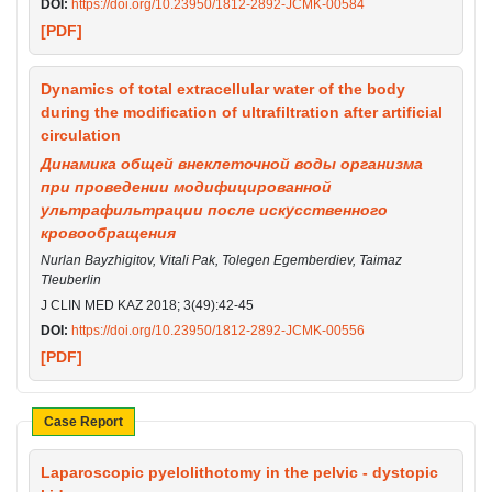
DOI:
https://doi.org/10.23950/1812-2892-JCMK-00584
[PDF]
Dynamics of total extracellular water of the body
during the modification of ultrafiltration after artificial
circulation
Динамика общей внеклеточной воды организма
при проведении модифицированной
ультрафильтрации после искусственного
кровообращения
Nurlan Bayzhigitov, Vitali Pak, Tolegen Egemberdiev, Taimaz
Tleuberlin
J CLIN MED KAZ 2018; 3(49):42-45
DOI:
https://doi.org/10.23950/1812-2892-JCMK-00556
[PDF]
Case Report
Laparoscopic pyelolithotomy in the pelvic - dystopic