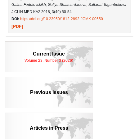
Galina Fedotovskikh, Galiya Shaimardanova, Saltanat Tuganbekovа
J CLIN MED KAZ 2018; 3(49):50-54
DOI:
https://doi.org/10.23950/1812-2892-JCMK-00550
[PDF]
Current Issue
Volume 23, Number 3 (2026)
Previous Issues
Articles in Press