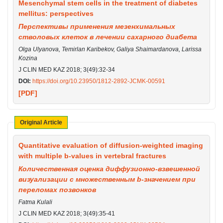
Mesenchymal stem cells in the treatment of diabetes
mellitus: perspectives
Перспективы применения мезенхимальных
стволовых клеток в лечении сахарного диабета
Olga Ulyanova, Temirlan Karibekov, Galiya Shaimardanova, Larissa
Kozina
J CLIN MED KAZ 2018; 3(49):32-34
DOI:
https://doi.org/10.23950/1812-2892-JCMK-00591
[PDF]
Original Article
Quantitative evaluation of diffusion-weighted imaging
with multiple b-values in vertebral fractures
Количественная оценка диффузионно-взвешенной
визуализации с множественным b-значением при
переломах позвонков
Fatma Kulali
J CLIN MED KAZ 2018; 3(49):35-41