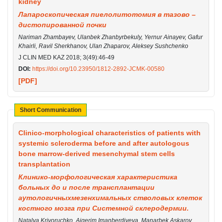
kidney
Лапароскопическая пиелолитотомия в тазово –
дистопированной почки
Nariman Zhambayev, Ulanbek Zhanbyrbekuly, Yernur Ainayev, Gafur
Khairli, Ravil Sherkhanov, Ulan Zhaparov, Aleksey Sushchenko
J CLIN MED KAZ 2018; 3(49):46-49
DOI:
https://doi.org/10.23950/1812-2892-JCMK-00580
[PDF]
Short Communication
Clinico-morphological characteristics of patients with
systemic scleroderma before and after autologous
bone marrow-derived mesenchymal stem cells
transplantation
Клинико-морфологическая характеристика
больных до и после трансплантации
аутологичныхмезенхимальных стволовых клеток
костного мозга при Системной склеродермии.
Natalya Krivoruchko, Aigerim Imanberdiyeva, Manarbek Askarov,