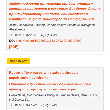
эффективности применения вилдаглиптина у
взрослых пациентов с сахарным диабетом 2 типа
при неудовлетворительном гликемическом
контроле на фоне монотерапии метформином
Alima Almadiyeva, Zhanay Akanov, Venera Almatova, Karlygash
Absattarova
J CLIN MED KAZ 2018; 4(50):34-39
DOI:
https://doi.org/10.23950/1812-2892-JCMK-00600
[PDF]
Case Report
Report of two cases with autoerythrocyte
sensitization syndrome
Описание двух клинических случаев синдрома
аутоэритроцитарной сенситизации
Hülya Nazik, Mehmet Kamil Mülayim, Perihan Öztürk, Ülkü Kazancı,
İnci Dalyan Sarı
J CLIN MED KAZ 2018; 4(50):40-43