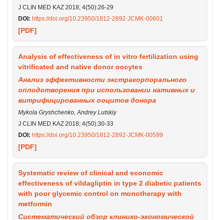
J CLIN MED KAZ 2018; 4(50):26-29
DOI:
https://doi.org/10.23950/1812-2892-JCMK-00601
[PDF]
Analysis of effectiveness of in vitro fertilization using
vitrificated and native donor oocytes
Анализ эффективности экстракорпорального
оплодотворения при использовании нативных и
витрифицированных ооцитов донора
Mykola Gryshchenko, Andrey Lutskiy
J CLIN MED KAZ 2018; 4(50):30-33
DOI:
https://doi.org/10.23950/1812-2892-JCMK-00599
[PDF]
Systematic review of clinical and economic
effectiveness of vildagliptin in type 2 diabetic patients
with poor glycemic control on monotherapy with
metformin
Систематический обзор клинико-экономической