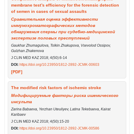
membrane test’s efficiency for the forensic detection
of semen in cases of sexual assaults
Сравнительная оценка эффективности
иммунохроматографических методов
обнаружения спермы при судебно-медицинской
экспертизе половых преступлений
Gaukhar Zhumagulova, Tolkin Zhakupova, Vsevolod Ossipov,
Gulzhan Zhakenova
J CLIN MED KAZ 2018; 4(50):6-14
DOI:
https://doi.org/10.23950/1812-2892-JCMK-00603
[PDF]
The modified risk factors of ischemic stroke
Модифицируемые факторы риска ишемического
инсульта
Zarina Babaeva, Yerzhan Uteuliyev, Latina Tekebaeva, Kairat
Karibaev
J CLIN MED KAZ 2018; 4(50):15-20
DOI:
https://doi.org/10.23950/1812-2892-JCMK-00586