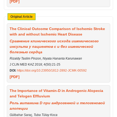
[PDF]
Original Article
The Clinical Outcome Comparison of Ischemic Stroke
with and without Ischemic Heart Disease
Сравнение клинического исхода ишемического
инсульта у пациентов с и без ишемической
болезнью сердца
Rizaldy Taslim Pinzon, Niyata Hananta Karunawan
J CLIN MED KAZ 2018; 4(50):21-25
DOI:
https://doi.org/10.23950/1812-2892-JCMK-00592
[PDF]
The Importance of Vitamin-D in Androgenic Alopecia
and Telogen Effluvium
Роль витамина D при андрогенной и телогеновой
алопеции
Gülbahar Saraç, Tuba Tülay Koca