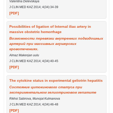
Valentina Delevskaya
J CLIN MED KAZ 2014; 4(34):34-39
[PDF]
Possibilities of ligation of Internal iliac artery in
massive obstetric hemorrhage
Возможности перевязки внутренних подвздошных
артерий при массивных акушерских
кровотечениях.
Almaz Makenjan uulu
J CLIN MED KAZ 2014; 4(34):40-45
[PDF]
The cytokine status in experimental geliotrin hepatitis
Состояние цитокинового статуса при
экспериментальном гелиотриновом гепатите
Rikhsi Sabirova, Munojat Kulmanova
J CLIN MED KAZ 2014; 4(34):46-48
[PDF]