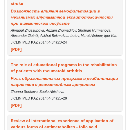
stroke
Возможность влияния гемофильтрации в
механизмах глутаматной эксайтотоксичности
при ишемическом инсульте
Almagul Zhussupova, Agzam Zhumadilov, Sholpan Nurmanova,
Alexander Zlotnik, Askhat Bekmukhanbetov, Marat Abduov, Igor Kim
J CLIN MED KAZ 2014; 4(34):20-24
[PDF]
The role of educational programs in the rehabilitation
of patients with rheumatoid arthritis
Роль образовательных программ в реабилитации
пациентов с ревматоидным артритом
Zhanna Serikova, Saule Abisheva
J CLIN MED KAZ 2014; 4(34):25-29
[PDF]
Review of international experience of application of
various forms of antimetabolites - folic acid