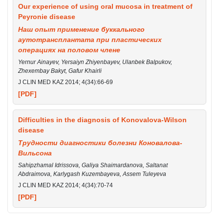
Our experience of using oral mucosa in treatment of
Peyronie disease
Наш опыт применение буккального
аутотрансплантата при пластических
операциях на половом члене
Yernur Ainayev, Yersaiyn Zhiyenbayev, Ulanbek Balpukov,
Zhexembay Bakyt, Gafur Khairli
J CLIN MED KAZ 2014; 4(34):66-69
[PDF]
Difficulties in the diagnosis of Konovalova-Wilson
disease
Трудности диагностики болезни Коновалова-
Вильсона
Sahipzhamal Idrissova, Galiya Shaimardanova, Saltanat
Abdraimova, Karlygash Kuzembayeva, Assem Tuleyeva
J CLIN MED KAZ 2014; 4(34):70-74
[PDF]