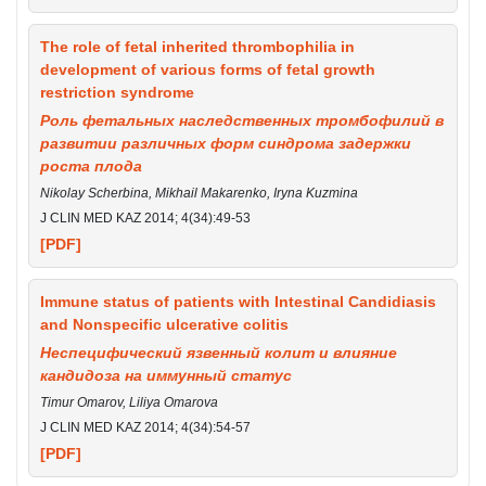
The role of fetal inherited thrombophilia in
development of various forms of fetal growth
restriction syndrome
Роль фетальных наследственных тромбофилий в
развитии различных форм синдрома задержки
роста плода
Nikolay Scherbina, Mikhail Makarenko, Iryna Kuzmina
J CLIN MED KAZ 2014; 4(34):49-53
[PDF]
Immune status of patients with Intestinal Candidiasis
and Nonspecific ulcerative colitis
Неспецифический язвенный колит и влияние
кандидоза на иммунный статус
Timur Omarov, Liliya Omarova
J CLIN MED KAZ 2014; 4(34):54-57
[PDF]