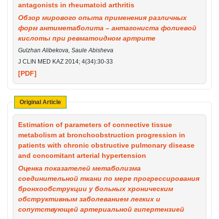
antagonists in rheumatoid arthritis
Обзор мирового опыта применения различных
форм антиметаболита – антагониста фолиевой
кислоты при ревматоидном артрите
Gulzhan Alibekova, Saule Abisheva
J CLIN MED KAZ 2014; 4(34):30-33
[PDF]
Original Article
Estimation of parameters of connective tissue
metabolism at bronchoobstruction progression in
patients with chronic obstructive pulmonary disease
and concomitant arterial hypertension
Оценка показателей метаболизма
соединительной ткани по мере прогрессирования
бронхообструкции у больных хроническим
обструктивным заболеванием легких и
сопутствующей артериальной гипертензией