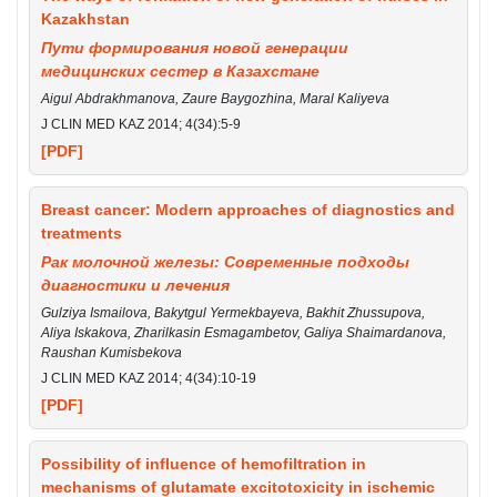
Kazakhstan
Пути формирования новой генерации
медицинских сестер в Казахстане
Aigul Abdrakhmanova, Zaure Baygozhina, Maral Kaliyeva
J CLIN MED KAZ 2014; 4(34):5-9
[PDF]
Breast cancer: Modern approaches of diagnostics and
treatments
Рак молочной железы: Современные подходы
диагностики и лечения
Gulziya Ismailova, Bakytgul Yermekbayeva, Bakhit Zhussupova,
Aliya Iskakova, Zharilkasin Esmagambetov, Galiya Shaimardanova,
Raushan Kumisbekova
J CLIN MED KAZ 2014; 4(34):10-19
[PDF]
Possibility of influence of hemofiltration in
mechanisms of glutamate excitotoxicity in ischemic